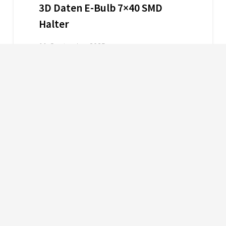
3D Daten E-Bulb 7×40 SMD
Halter
11. September 2025
1
2
3
4
5
6
…
12