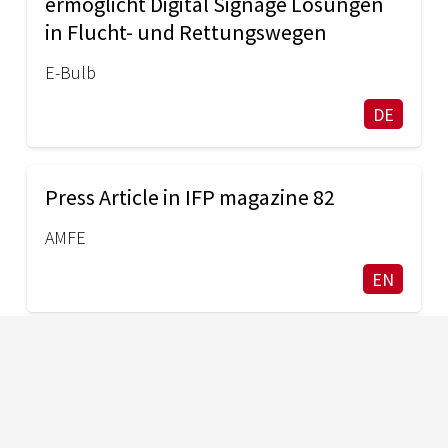
ermöglicht Digital Signage Lösungen
in Flucht- und Rettungswegen
E-Bulb
DE
Press Article in IFP magazine 82
AMFE
EN
Detecting and fighting fires at the
earliest possible point in time helps
mitigate risks and costs