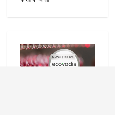
im Katerschmaus…
JOB Group erhält EcoVadis
Silver Rating
21. Mai 2026
Allgemein
Nachhaltigkeit