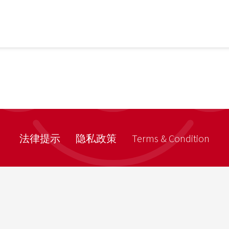
璃球
JOB 
璃球链环
销售
如何
法律提示
隐私政策
Terms & Condition