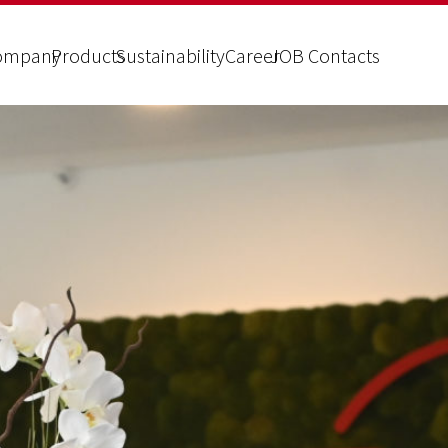
ompany
Products
Sustainability
Career
JOB Contacts